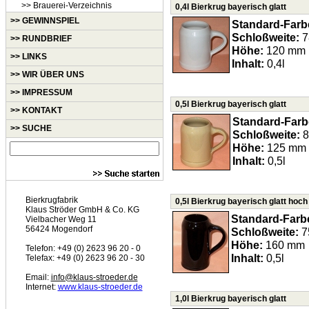
>> Brauerei-Verzeichnis
0,4l Bierkrug bayerisch glatt
>> GEWINNSPIEL
Standard-Farb
Schloßweite:
7
>> RUNDBRIEF
Höhe:
120 mm
>> LINKS
Inhalt:
0,4l
>> WIR ÜBER UNS
>> IMPRESSUM
0,5l Bierkrug bayerisch glatt
>> KONTAKT
Standard-Farb
>> SUCHE
Schloßweite:
8
Höhe:
125 mm
Inhalt:
0,5l
Bierkrugfabrik
0,5l Bierkrug bayerisch glatt hoch
Klaus Ströder GmbH & Co. KG
Standard-Farb
Vielbacher Weg 11
56424 Mogendorf
Schloßweite:
7
Höhe:
160 mm
Telefon: +49 (0) 2623 96 20 - 0
Inhalt:
0,5l
Telefax: +49 (0) 2623 96 20 - 30
Email:
info@klaus-stroeder.de
Internet:
www.klaus-stroeder.de
1,0l Bierkrug bayerisch glatt