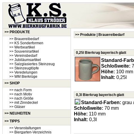
>> PRODUKTE
>> Produkte | Brauereibedarf
>> Brauereibedarf
>> KS Sonderformen
>> Werbeartikel
>> Souvenirartikel
0,25l Bierkrug bayerisch glatt
>> Vereinsbedarf
Standard-Farb
>> Jubiläumsartikel
>> Salzglasiertes Steinzeug
Schloßweite:
7
>> Steinzeugtöpfe
Höhe:
100 mm
>> Veredelungen
>> WM Bierkrüge
Inhalt:
0,25l
>> SHOP
>> nach Form
>> nach Motiv
0,3l Bierkrug bayerisch glatt
>> nach Größe
Standard-Farben:
grau /
>> mit Zinndeckel
>> Gläser
Schloßweite:
70 mm
Höhe:
110 mm
>>
NEUHEITEN
Inhalt:
0,3l
>> TIPPS
>> Veranstaltungen
>> Biergarten-Verzeichnis