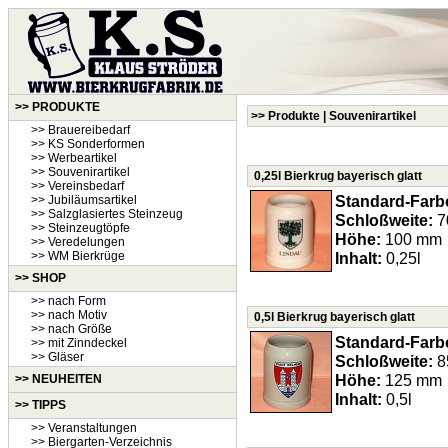
>> PRODUKTE
>> Produkte | Souvenirartikel
>> Brauereibedarf
>> KS Sonderformen
>> Werbeartikel
>> Souvenirartikel
0,25l Bierkrug bayerisch glatt
>> Vereinsbedarf
Standard-Farb
>> Jubiläumsartikel
>> Salzglasiertes Steinzeug
Schloßweite:
7
>> Steinzeugtöpfe
Höhe:
100 mm
>> Veredelungen
>> WM Bierkrüge
Inhalt:
0,25l
>> SHOP
>> nach Form
>> nach Motiv
0,5l Bierkrug bayerisch glatt
>> nach Größe
Standard-Farb
>> mit Zinndeckel
>> Gläser
Schloßweite:
8
Höhe:
125 mm
>>
NEUHEITEN
Inhalt:
0,5l
>> TIPPS
>> Veranstaltungen
>> Biergarten-Verzeichnis