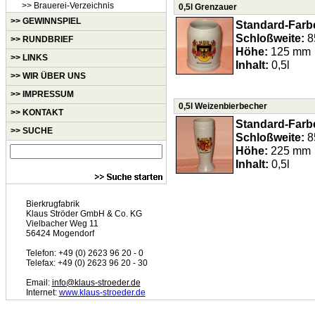
>> Brauerei-Verzeichnis
0,5l Grenzauer
>> GEWINNSPIEL
Standard-Farb
Schloßweite:
8
>> RUNDBRIEF
Höhe:
125 mm
>> LINKS
Inhalt:
0,5l
>> WIR ÜBER UNS
>> IMPRESSUM
0,5l Weizenbierbecher
>> KONTAKT
Standard-Farb
>> SUCHE
Schloßweite:
8
Höhe:
225 mm
Inhalt:
0,5l
Bierkrugfabrik
Klaus Ströder GmbH & Co. KG
Vielbacher Weg 11
56424 Mogendorf
Telefon: +49 (0) 2623 96 20 - 0
Telefax: +49 (0) 2623 96 20 - 30
Email:
info@klaus-stroeder.de
Internet:
www.klaus-stroeder.de