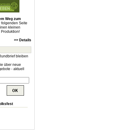
 dem Weg zum
r folgenden Seite
einen kleinen
e Produktion!
>> Details
Rundbrief bleiben
Sie über neue
ebote - aktuell
olksfest