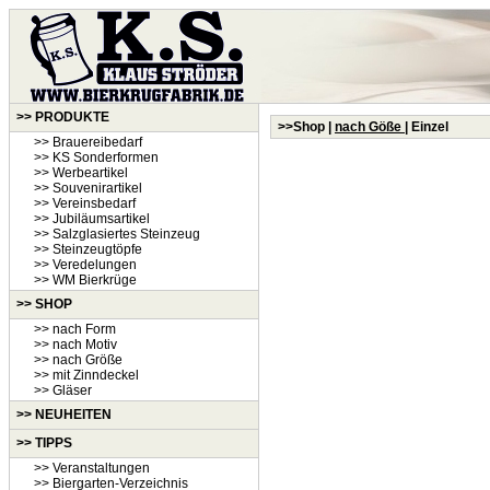
>> PRODUKTE
>>Shop |
nach Göße
| Einzel
>> Brauereibedarf
>> KS Sonderformen
>> Werbeartikel
>> Souvenirartikel
>> Vereinsbedarf
>> Jubiläumsartikel
>> Salzglasiertes Steinzeug
>> Steinzeugtöpfe
>> Veredelungen
>> WM Bierkrüge
>> SHOP
>> nach Form
>> nach Motiv
>> nach Größe
>> mit Zinndeckel
>> Gläser
>>
NEUHEITEN
>> TIPPS
>> Veranstaltungen
>> Biergarten-Verzeichnis