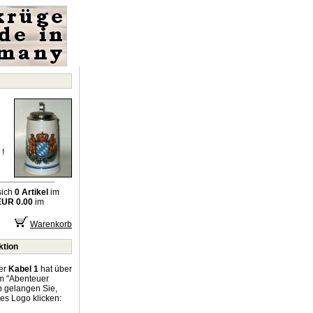
!
sich
0 Artikel
im
EUR 0.00
im
Warenkorb
ktion
er
Kabel 1
hat über
um "Abenteuer
p gelangen Sie,
es Logo klicken: