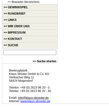
>> Brauerei-Verzeichnis
>> GEWINNSPIEL
>> RUNDBRIEF
>> LINKS
>> WIR ÜBER UNS
>> IMPRESSUM
>> KONTAKT
>> SUCHE
Bierkrugfabrik
Klaus Ströder GmbH & Co. KG
Vielbacher Weg 11
56424 Mogendorf
Telefon: +49 (0) 2623 96 20 - 0
Telefax: +49 (0) 2623 96 20 - 30
Email:
info@klaus-stroeder.de
Internet:
www.klaus-stroeder.de